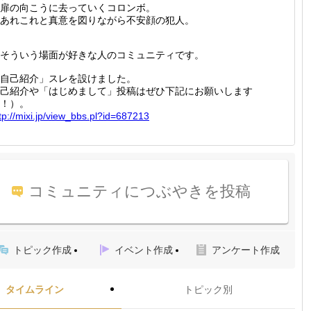
扉の向こうに去っていくコロンボ。
あれこれと真意を図りながら不安顔の犯人。
そういう場面が好きな人のコミュニティです。
自己紹介」スレを設けました。
己紹介や「はじめまして」投稿はぜひ下記にお願いします
！）。
tp://
mixi.jp
/view_b
bs.pl?i
d=68721
3
コミュニティにつぶやきを投稿
トピック作成
イベント作成
アンケート作成
タイムライン
トピック別