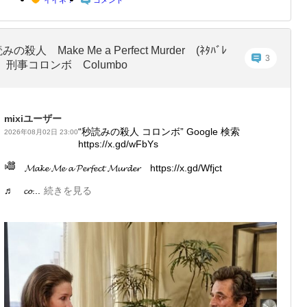
イイネ！
コメント
みの殺人 Make Me a Perfect Murder (ﾈﾀﾊﾞﾚ
3
) 刑事コロンボ Columbo
mixiユーザー
“秒読みの殺人 コロンボ” Google 検索
2026年08月02日 23:00
https://x.gd/wFbYs
𝓜𝓪𝓴𝓮 𝓜𝓮 𝓪 𝓟𝓮𝓻𝓯𝓮𝓬𝓽 𝓜𝓾𝓻𝓭𝓮𝓻 https://x.gd/Wfjct
♬ 𝓬𝓸...
続きを見る