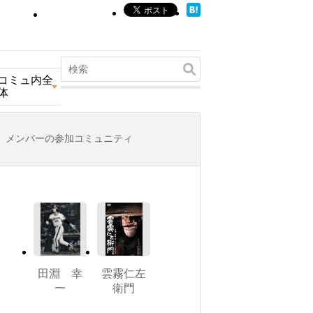
コミュ内全
体
メンバーの参加コミュニティ
田淵 幸
雲霧仁左
一
衛門