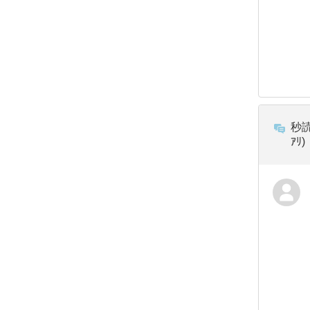
秒読
ｱﾘ