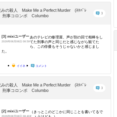
みの殺人 Make Me a Perfect Murder (ﾈﾀﾊﾞﾚ
3
) 刑事コロンボ Columbo
[3]
mixiユーザー
あのテレビの修理屋、声が別の回で相棒をし
てた刑事の声と同じだと感じながら観てた
2026年08月08日 08:59
ら、この俳優もそうじゃないかと感じまし
た。
イイネ！
コメント
みの殺人 Make Me a Perfect Murder (ﾈﾀﾊﾞﾚ
3
) 刑事コロンボ Columbo
[2]
mixiユーザー
（きっとこのどこかに同じことを書いてるで
しょうけども｡）
2026年08月08日 08:49