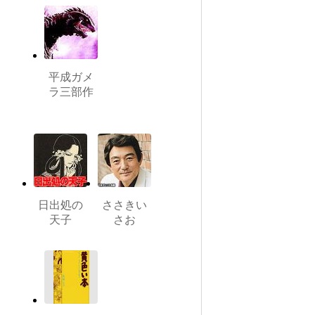
平成ガメ
ラ三部作
日出処の
ささきい
天子
さお