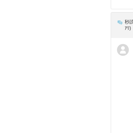
秒読
ｱﾘ