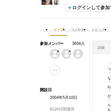
ログインして参加
トップ
つぶやき
トピック
参加メンバー
3656人
詳細
「
つ
「
な
「
れ
開設日
「
が
2004年5月10日
「
ら
8126日間運営
ん