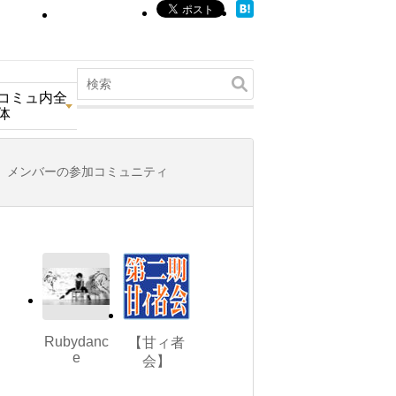
コミュ内全
体
メンバーの参加コミュニティ
Rubydanc
【甘ィ者
e
会】