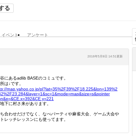
する
イベント
アンケート
2016年5月9日 14:51更新
谷にあるadlib BASEのコミュです。
所は↓です。
tp://
map.yah
oo.co.j
p/pl?la
t=35%2F
39%2F18
.225&lo
n=139%2
42%2F2
3.284&l
ayer=1&
sc=1&mo
de=map&
size=s&
pointer
on&p=&
CE.x=39
2&CE.y=
221
地下に村さ来があります。
ち合わせだけでなく、なべパーティや麻雀大会、ゲーム大会や
トレッチレッスンにも使ってます。