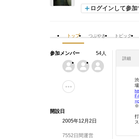
ログインして参加
トップ
つぶやき
トピック
参加メンバー
54人
詳細
渋
場
ht
F
=
※
開設日
打
2005年12月2日
ス
7552日間運営