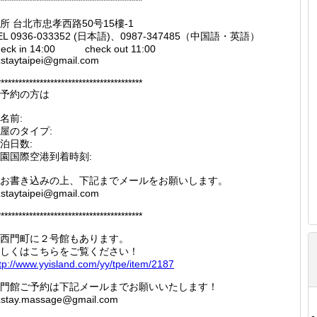
*****************************************
所 台北市忠孝西路50号15樓-1
EL 0936-033352 (日本語)、0987-347485（中国語・英語）
heck in 14:00 check out 11:00
staytaipei@gmail.com
*****************************************
ご予約の方は
名前:
屋のタイプ:
泊日数:
園国際空港到着時刻:
お書き込みの上、下記までメールをお願いします。
zstaytaipei@gmail.com
*****************************************
西門町に２号館もあります。
しくはこちらをご覧ください！
tp://
www.yyi
sland.c
om/yy/t
pe/item
/2187
門館ご予約は下記メールまでお願いいたします！
zstay.massage@gmail.com