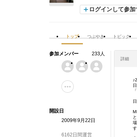
ログインして参加
トップ
つぶやき
トピック
参加メンバー
233人
詳細
♪
日
「
日
開設日
M
と
2009年9月22日
場
す
6162日間運営