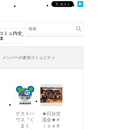
コミュ内全
体
メンバーの参加コミュニティ
ゲストハ
★日台交
ウス『く
流会★Ｋ
まく
ｉｓｅＫ