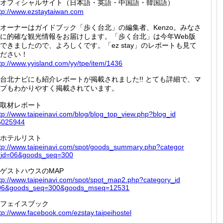
オフィシャルサイト（日本語・英語・中国語・韓国語）
tp://
www.ezs
taytaiw
an.com
オーナーはガイドブック「歩く台北」の編集者、Kenzo。みなさ
に的確な観光情報をお届けします。「歩く台北」は今年Web版
できましたので、よろしくです。「ez stay」のレポートも見て
ださい！
tp://
www.yyi
sland.c
om/yy/t
pe/item
/1436
台北ナビにも紹介レポートが掲載されました!! とても詳細で、マ
プもわかりやすく掲載されています。
取材レポート
tp://
www.tai
peinavi
.com/bl
og/blog
_top_vi
ew.php?
blog_id
502594
4
ホテルリスト
tp://
www.tai
peinavi
.com/sp
ot/good
s_summa
ry.php?
categor
_id=06
&goods_
seq=300
ゲストハウスのMAP
tp://
www.tai
peinavi
.com/sp
ot/spot
_map2.p
hp?cate
gory_id
06&goo
ds_seq=
300&goo
ds_mseq
=12531
フェイスブック
tp://
www.fac
ebook.c
om/ezst
ay.taip
eihoste
l