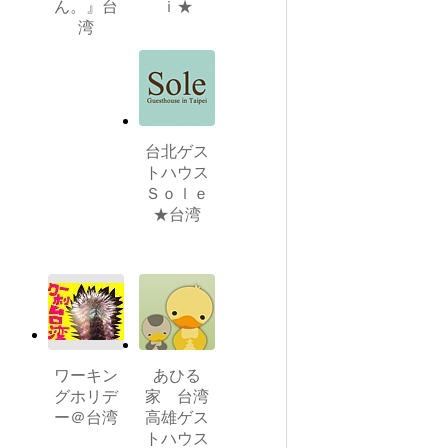
ん。』台
ｉ★
湾
台北ゲス
トハウス
Ｓｏｌｅ
★台湾
ワーキン
あひる
グホリデ
家 台湾
ー＠台湾
高雄ゲス
トハウス