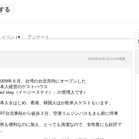
する
イベント
アンケート
2022年10月1日 13:08更新
2009年６月、台湾の台北市内にオープンした
本人経営のゲストハウス
ez stay（イージーステイ）」の管理人です♪
本人をはじめ、香港、韓国人ほか欧米人ゲストもいます。
RT台北車站から徒歩２分、空港リムジンバスもまん前に停車
、
所も便利なのに加え、とっても清潔なので、女性客にも好評で
。