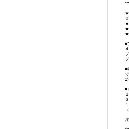
**
★
０
★
★
■
４
プ
■
で
1
■
２
３
１
（
注