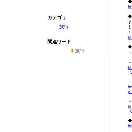
◆
ht
◆
カテゴリ
ま
旅行
も
く
ht
関連ワード
◆
旅行
ッ
＋
ht
=
＋
ht
y
＋
ht
=
◆
ht