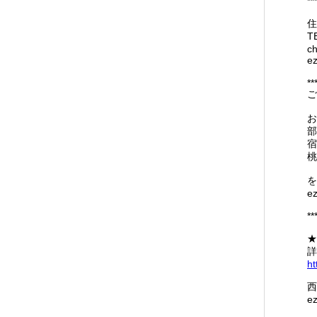
**
住
T
c
ez
**
お
部
宿
桃
を
e
**
★
詳
ht
西
e