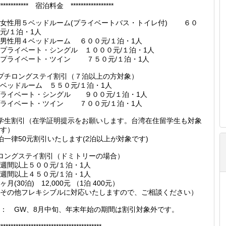
************ 宿泊料金 *****************
女性用５ベッドルーム(プライベートバス・トイレ付) ６０
元/１泊・1人
男性用４ベッドルーム ６００元/１泊・1人
プライベート・シングル １０００元/１泊・1人
★プライベート・ツイン ７５０元/１泊・1人
プチロングステイ割引（７泊以上の方対象）
ベッドルーム ５５０元/１泊・1人
ライベート・シングル ９００元/１泊・1人
プライベート・ツイン ７００元/１泊・1人
学生割引（在学証明提示をお願いします。台湾在住留学生も対象
す）
泊一律50元割引いたします(2泊以上が対象です)
ロングステイ割引（ドミトリーの場合）
週間以上５００元/１泊・1人
週間以上４５０元/１泊・1人
ヶ月(30泊) 12,000元 （1泊 400元）
その他フレキシブルに対応いたしますので、ご相談ください）
： GW、8月中旬、年末年始の期間は割引対象外です。