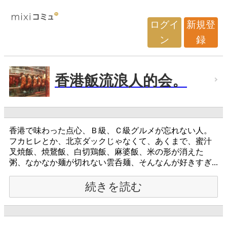
ログイ
新規登
ン
録
香港飯流浪人的会。
香港で味わった点心、Ｂ級、Ｃ級グルメが忘れない人。
フカヒレとか、北京ダックじゃなくて、あくまで、蜜汁
叉焼飯、焼鵞飯、白切鶏飯、麻婆飯、米の形が消えた
粥、なかなか麺が切れない雲呑麺、そんなんが好きすぎ...
続きを読む