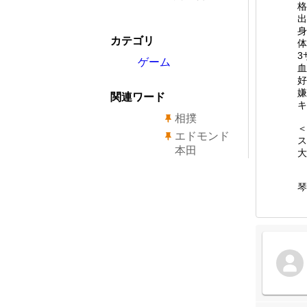
格
出
身
カテゴリ
体
3
ゲーム
血
好
嫌
関連ワード
キ
相撲
＜
エドモンド
ス
本田
大
琴