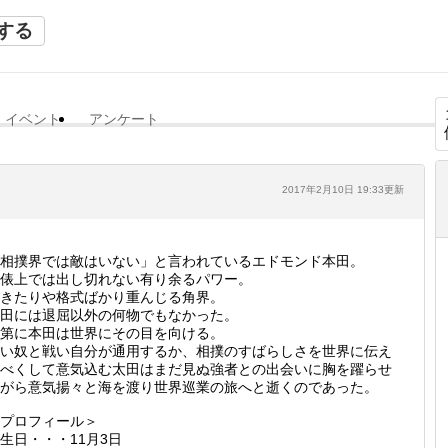
する
イベント
アンケート
2017年2月10日 19:33更新
相撲界では敵はいない」と言われているエドモンド本田。
土俵上では出し切れない有り余るパワー。
きたりや格式ばかり重んじる角界。
田には退屈以外の何物でもなかった。
第に本田は世界にその目を向ける。
い奴と戦い自分が通用するか、相撲のすばらしさを世界に伝え
べくして意気込む太田はまだ見ぬ強者との出会いに胸を躍らせ
がら意気揚々と海を渡り世界巡業の旅へと逝くのであった。
プロフィール＞
生日・・・11月3日