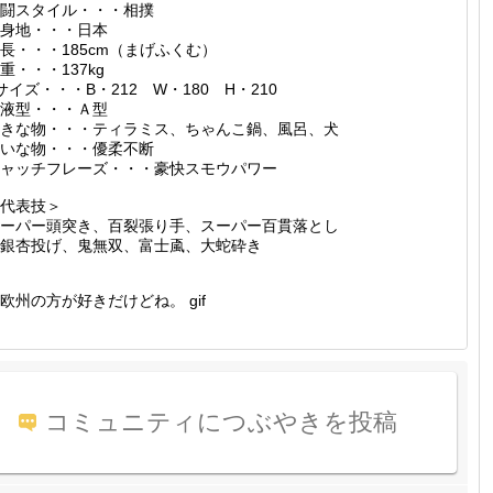
闘スタイル・・・相撲
身地・・・日本
長・・・185cm（まげふくむ）
重・・・137kg
サイズ・・・B・212 W・180 H・210
液型・・・Ａ型
きな物・・・ティラミス、ちゃんこ鍋、風呂、犬
いな物・・・優柔不断
ャッチフレーズ・・・豪快スモウパワー
代表技＞
ーパー頭突き、百裂張り手、スーパー百貫落とし
銀杏投げ、鬼無双、富士颪、大蛇砕き
欧州の方が好きだけどね。 gif
コミュニティにつぶやきを投稿