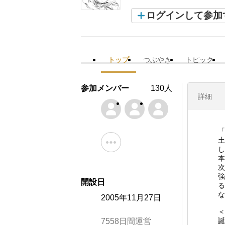
ログインして参加
トップ
つぶやき
トピック
参加メンバー
130人
詳細
「
し
本
次
強
開設日
る
な
2005年11月27日
＜
誕
7558日間運営