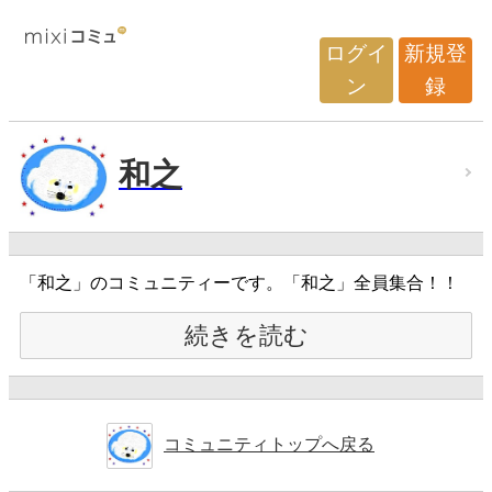
ログイ
新規登
ン
録
和之
「和之」のコミュニティーです。「和之」全員集合！！
続きを読む
コミュニティトップへ戻る