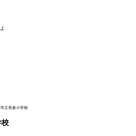
るよ
手市立長倉小学校
学校