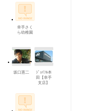
幸手さく
ら幼稚園
坂口憲二
ｼﾞｮｲﾌﾙ本
田【幸手
支店】