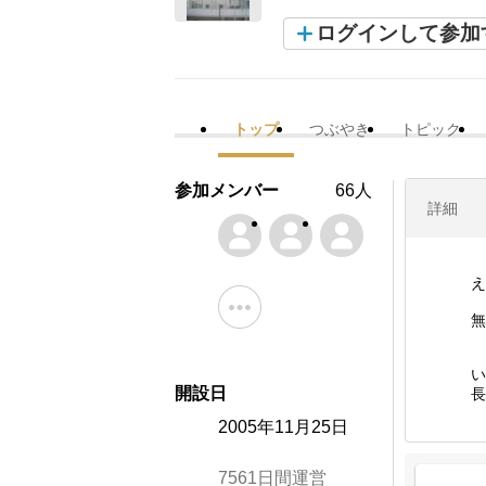
ログインして参加
トップ
つぶやき
トピック
参加メンバー
66人
詳細
え
無
い
開設日
長
2005年11月25日
7561日間運営