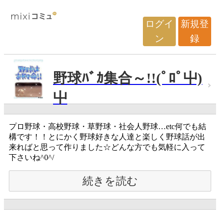
ログイ
新規登
ン
録
野球ﾊﾞｶ集合～!!(ﾟﾛﾟ屮)
屮
プロ野球・高校野球・草野球・社会人野球…etc何でも結
構です！！とにかく野球好きな人達と楽しく野球話が出
来ればと思って作りました☆どんな方でも気軽に入って
下さいね^0^/
続きを読む