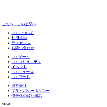
このページの上部へ
mixiについて
利用規約
ライセンス
お問い合わせ
mixiゲーム
mixiコミュニティ
イベント
mixiニュース
mixiワード
運営会社
プライバシーポリシー
健全化の取り組み
©MIXI