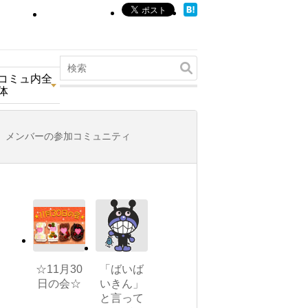
コミュ内全
体
メンバーの参加コミュニティ
☆11月30
「ばいば
日の会☆
いきん」
と言って