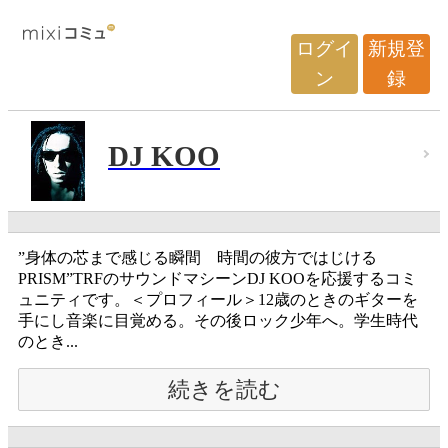
ログイ
新規登
ン
録
DJ KOO
”身体の芯まで感じる瞬間 時間の彼方ではじける
PRISM”TRFのサウンドマシーンDJ KOOを応援するコミ
ュニティです。＜プロフィール＞12歳のときのギターを
手にし音楽に目覚める。その後ロック少年へ。学生時代
のとき...
続きを読む