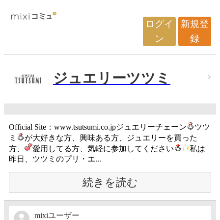
ログイ
新規登
ン
録
ジュエリーツツミ
Official Site：www.tsutsumi.co.jpジュエリーチェーン
ツツ
ミ
が大好きな方、興味ある方、ジュエリーを買った
方、
愛用してる方、気軽に参加してください
私は
昨日、ツツミのプリ・エ...
続きを読む
mixiユーザー