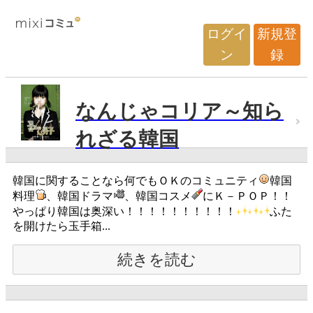
ログイ
新規登
ン
録
なんじゃコリア～知ら
れざる韓国
韓国に関することなら何でもＯＫのコミュニティ
韓国
料理
、韓国ドラマ
、韓国コスメ
にＫ－ＰＯＰ！！
やっぱり韓国は奥深い！！！！！！！！！！
ふた
を開けたら玉手箱...
続きを読む