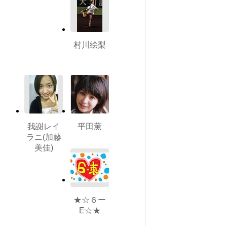
村川絵梨
我謝レイ
平田薫
ラニ(加藤
美佳)
★☆６ー
E☆★