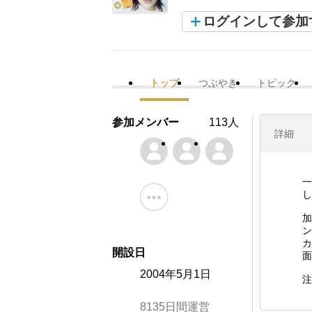
ログインして参加
トップ
つぶやき
トピック
参加メンバー
113人
詳細
一
し
加
ン
カ
開設日
面
2004年5月1日
注
8135日間運営