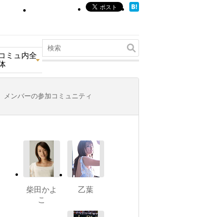
コミュ内全
体
メンバーの参加コミュニティ
柴田かよ
乙葉
こ