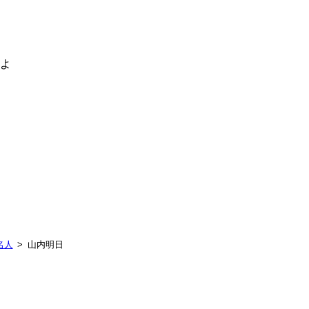
るよ
名人
山内明日