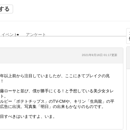
する
イベント
アンケート
2021年9月16日 01:17更新
年以上前から注目していましたが、ここにきてブレイクの兆
！
藤ローサと並び、僕が勝手にくる！と予想している美少女タレ
ト。
ルビー「ポテトチップス」のTV-CMや、キリン「生烏龍」の平
広告に出演。写真集「明日」の出来もかなりのものです。
目すべきはいまですよ、いま。