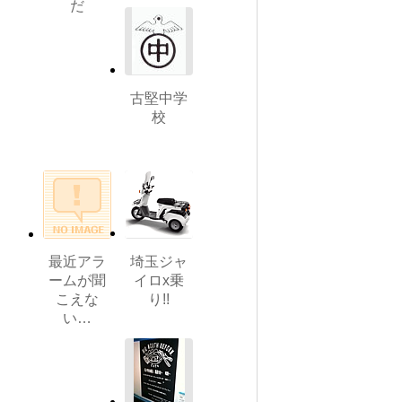
だ
古堅中学
校
最近アラ
埼玉ジャ
ームが聞
イロx乗
こえな
り!!
い…