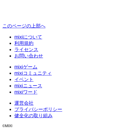
このページの上部へ
mixiについて
利用規約
ライセンス
お問い合わせ
mixiゲーム
mixiコミュニティ
イベント
mixiニュース
mixiワード
運営会社
プライバシーポリシー
健全化の取り組み
©MIXI