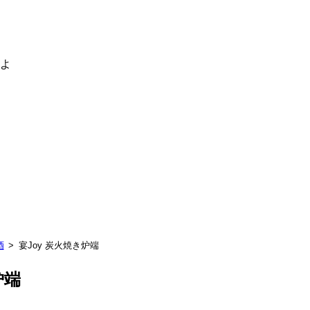
るよ
酒
宴Joy 炭火焼き炉端
炉端