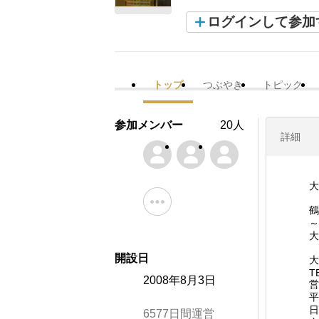
ログインして参加
トップ
つぶやき
トピック
参加メンバー
20人
詳細
大
鶴
～
大
開設日
大
T
2008年8月3日
営
平
日
6577日間運営