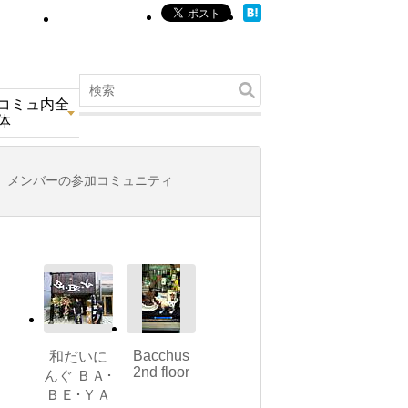
コミュ内全
体
メンバーの参加コミュニティ
Bacchus
和だいに
2nd floor
んぐ ＢＡ･
ＢＥ･ＹＡ