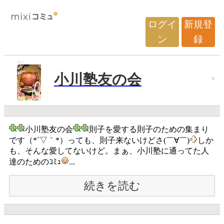
ログイ
新規登
ン
録
小川塾友の会
小川塾友の会
則子を愛する則子のための集まり
です（*´▽｀*）っても、則子来ないけどさ(￣∀￣)
しか
も、そんな愛してないけど。まぁ、小川塾に通ってた人
達のためのｺﾐｭ
...
続きを読む