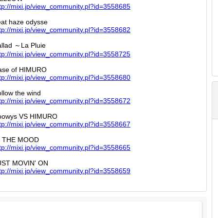
tp://
mixi.jp
/view_c
ommunit
y.pl?id
=355868
5
at haze odysse
tp://
mixi.jp
/view_c
ommunit
y.pl?id
=355868
2
llad ～La Pluie
tp://
mixi.jp
/view_c
ommunit
y.pl?id
=355872
5
ase of HIMURO
tp://
mixi.jp
/view_c
ommunit
y.pl?id
=355868
0
llow the wind
tp://
mixi.jp
/view_c
ommunit
y.pl?id
=355867
2
oowys VS HIMURO
tp://
mixi.jp
/view_c
ommunit
y.pl?id
=355866
7
N THE MOOD
tp://
mixi.jp
/view_c
ommunit
y.pl?id
=355866
5
UST MOVIN' ON
tp://
mixi.jp
/view_c
ommunit
y.pl?id
=355865
9