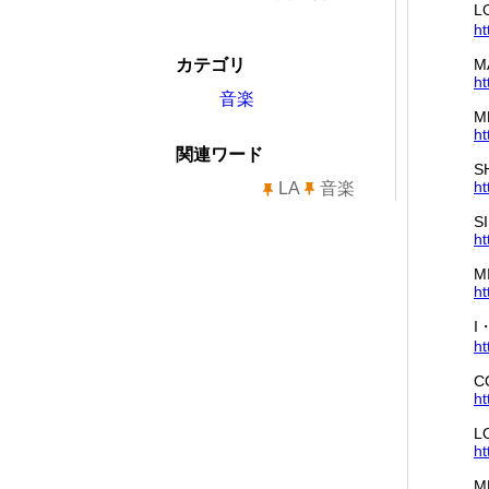
L
ht
カテゴリ
M
ht
音楽
M
ht
関連ワード
S
ht
LA
音楽
S
ht
M
ht
I
ht
C
ht
L
ht
M