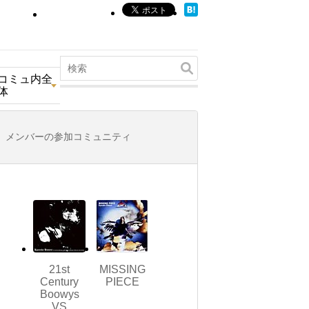
コミュ内全
体
メンバーの参加コミュニティ
21st
MISSING
Century
PIECE
Boowys
VS