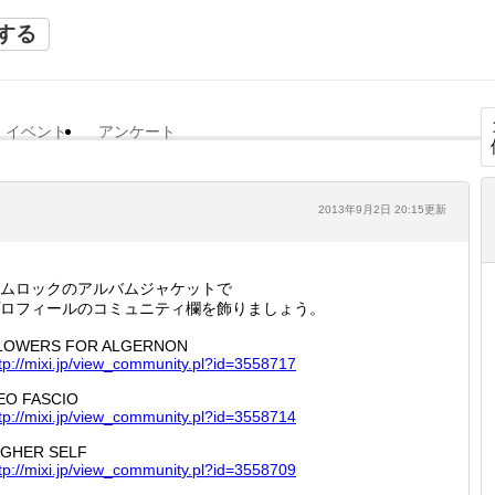
する
イベント
アンケート
2013年9月2日 20:15更新
ムロックのアルバムジャケットで
ロフィールのコミュニティ欄を飾りましょう。
LOWERS FOR ALGERNON
tp://
mixi.jp
/view_c
ommunit
y.pl?id
=355871
7
EO FASCIO
tp://
mixi.jp
/view_c
ommunit
y.pl?id
=355871
4
IGHER SELF
tp://
mixi.jp
/view_c
ommunit
y.pl?id
=355870
9