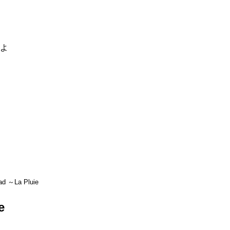
るよ
ad ～La Pluie
e