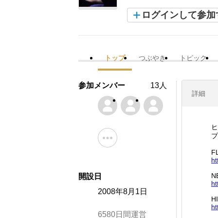
ログインして参加
トップ
つぶやき
トピック
参加メンバー
13人
詳細
ヒ
プ
F
ht
N
開設日
ht
2008年8月1日
H
ht
6580日間運営