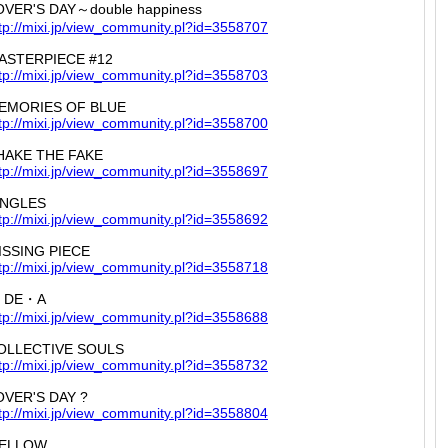
OVER'S DAY～double happiness
tp://
mixi.jp
/view_c
ommunit
y.pl?id
=355870
7
ASTERPIECE #12
tp://
mixi.jp
/view_c
ommunit
y.pl?id
=355870
3
EMORIES OF BLUE
tp://
mixi.jp
/view_c
ommunit
y.pl?id
=355870
0
HAKE THE FAKE
tp://
mixi.jp
/view_c
ommunit
y.pl?id
=355869
7
INGLES
tp://
mixi.jp
/view_c
ommunit
y.pl?id
=355869
2
ISSING PIECE
tp://
mixi.jp
/view_c
ommunit
y.pl?id
=355871
8
・DE・A
tp://
mixi.jp
/view_c
ommunit
y.pl?id
=355868
8
OLLECTIVE SOULS
tp://
mixi.jp
/view_c
ommunit
y.pl?id
=355873
2
OVER'S DAY ?
tp://
mixi.jp
/view_c
ommunit
y.pl?id
=355880
4
ELLOW