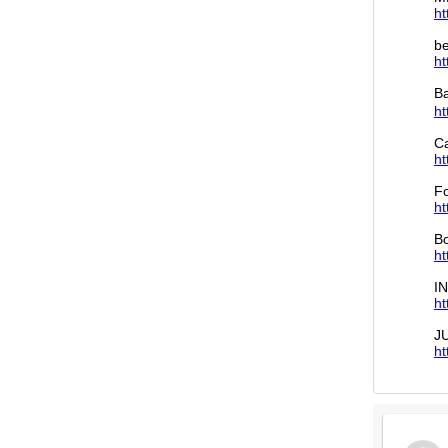
ht
be
ht
Ba
ht
C
ht
Fo
ht
B
ht
I
ht
J
ht