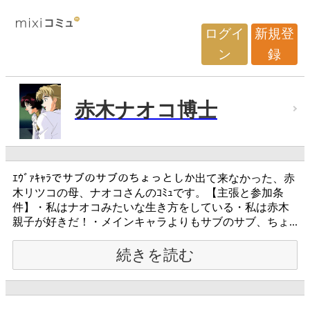
ログイ
新規登
ン
録
赤木ナオコ博士
ｴｳﾞｧｷｬﾗでサブのサブのちょっとしか出て来なかった、赤
木リツコの母、ナオコさんのｺﾐｭです。【主張と参加条
件】・私はナオコみたいな生き方をしている・私は赤木
親子が好きだ！・メインキャラよりもサブのサブ、ちょ...
続きを読む