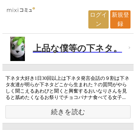
ログイ
新規登
ン
録
上品な僕等の下ネタ。
下ネタ大好き1日30回以上は下ネタ発言会話の９割は下ネ
タ友達が明らか下ネタどこから生まれた？の質問がやら
しく聞こえるあわびと聞くと興奮するおいなりさんを見
ると舐めたくなるお祭りでチョコバナナ食べてる女子...
続きを読む