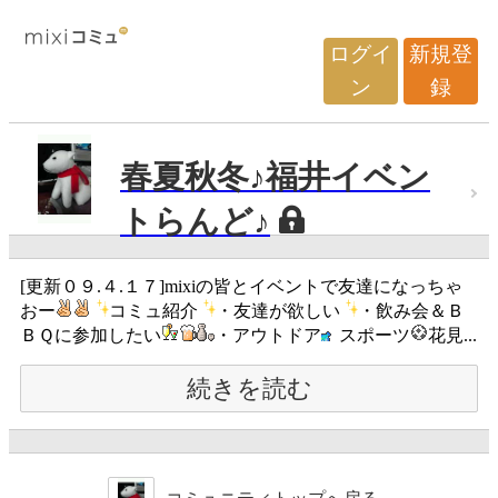
ログイ
新規登
ン
録
春夏秋冬♪福井イベン
トらんど♪
[更新０９.４.１７]mixiの皆とイベントで友達になっちゃ
おー
コミュ紹介
・友達が欲しい
・飲み会＆Ｂ
ＢＱに参加したい
・アウトドア
スポーツ
花見...
続きを読む