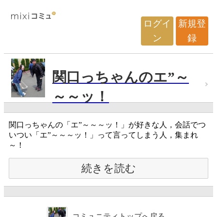
ログイ
新規登
ン
録
関口っちゃんのエ”～
～～ッ！
関口っちゃんの「エ”～～～ッ！」が好きな人，会話でつ
いつい「エ”～～～ッ！」って言ってしまう人，集まれ
～！
続きを読む
コミュニティトップへ戻る