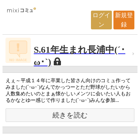
ログイ
新規登
ン
録
S.61年生まれ長浦中(´･
ω･`)
えぇ～平成１４年に卒業した皆さん向けのコミュ作って
みました(´･ω･`)なんでかっつーとただ野球がしたいから
人数集めたいのとまぁ懐かしいメンツに会いたい人もお
るかなとゆー感じで作りました(´･ω･`)みんな参加...
続きを読む