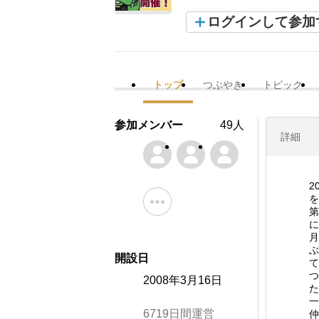
ログインして参加
トップ
つぶやき
トピック
参加メンバー
49人
詳細
2
を
第
に
月
ぶ
開設日
て
つ
2008年3月16日
た
一
6719日間運営
仲