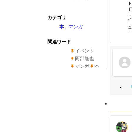
ト
す
ま
カテゴリ
イ
し
本、マンガ
二
関連ワード
イベント
阿部隆也
マンガ
本