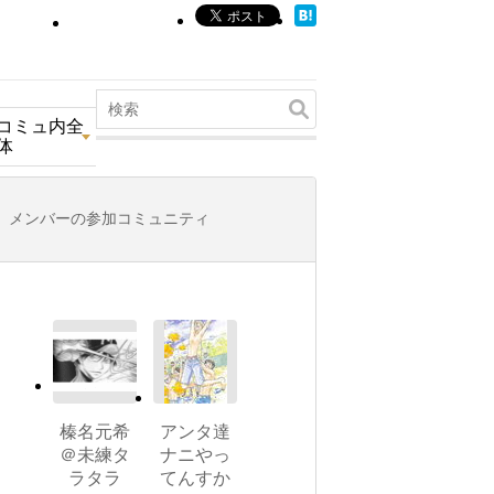
コミュ内全
体
メンバーの参加コミュニティ
榛名元希
アンタ達
＠未練タ
ナニやっ
ラタラ
てんすか