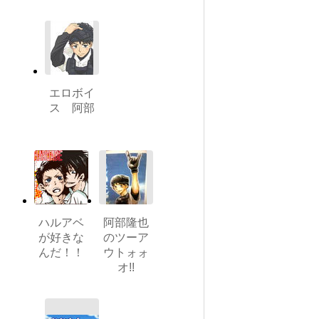
エロボイ
ス 阿部
ハルアベ
阿部隆也
が好きな
のツーア
んだ！！
ウトォォ
オ!!