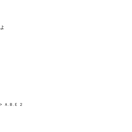
るよ
Ａ.Ｂ.Ｅ ２