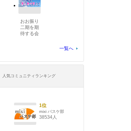
おお振り
二期を期
待する会
一覧へ
人気コミュニティランキング
1位
mixi バスケ部
38534人