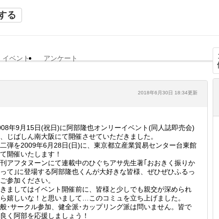
する
イベント
アンケート
2018年6月30日 18:34更新
008年9月15日(祝日)に阿部隆也オンリーイベント(同人誌即売会)
、じばしん南大阪にて開催させていただきました。
二弾を2009年6月28日(日)に、東京都立産業貿易センター台東館
て開催いたします！
刊アフタヌーンにて連載中のひぐちアサ先生著｢おおきく振りか
って｣に登場する阿部隆也くんが大好きな皆様、ぜひぜひふるっ
ご参加ください。
きましてはイベント開催前に、皆様と少しでも親交が深められ
ら嬉しいな！と思いまして…このコミュを立ち上げました。
般･サークル参加、健全派･カップリング派は問いません。皆で
良く阿部を応援しましょう！