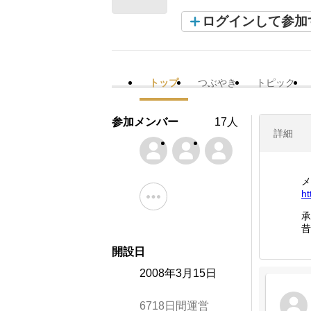
ログインして参加
トップ
つぶやき
トピック
参加メンバー
17人
詳細
メ
ht
承
昔
開設日
2008年3月15日
6718日間運営