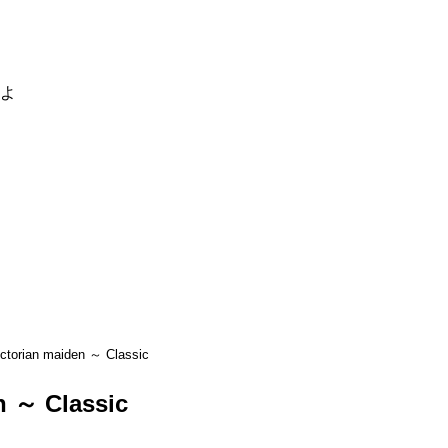
るよ
ictorian maiden ～ Classic
n ～ Classic