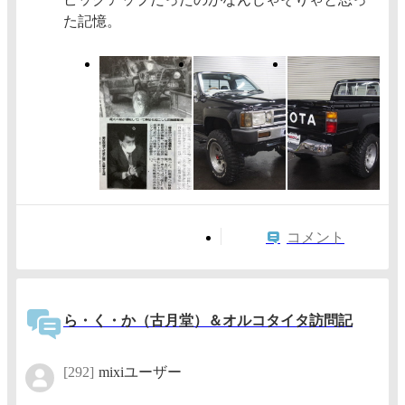
た記憶。
コメント
ら・く・か（古月堂）＆オルコタイタ訪問記
[292]
mixiユーザー