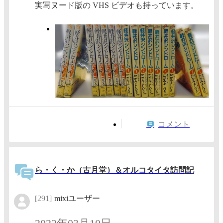
実写ヌード版の VHS ビデオも持っています。
コメント
ら・く・か（古月堂）＆オルコタイタ訪問記
[291]
mixiユーザー