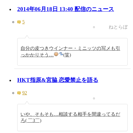
2014年06月18日 13:40 配信のニュース
5
ねとらぼ
自分の皮つきウインナー・ミニッツの写メも引
っかかりそう…
(笑)
HKT指原&宮脇 恋愛禁止を語る
92
いや、そもそも…相談する相手を間違ってるだ
ろ( ￣3￣)