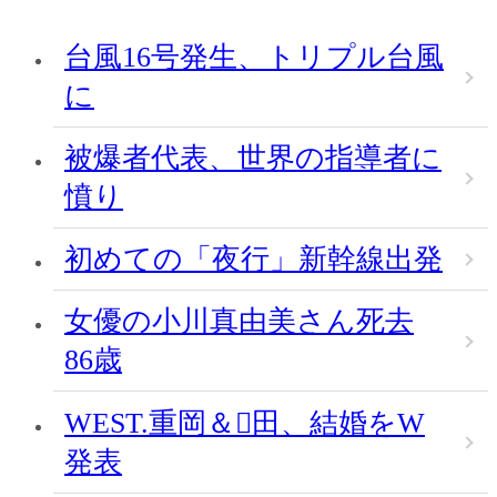
台風16号発生、トリプル台風
に
被爆者代表、世界の指導者に
憤り
初めての「夜行」新幹線出発
女優の小川真由美さん死去
86歳
WEST.重岡＆田、結婚をW
発表