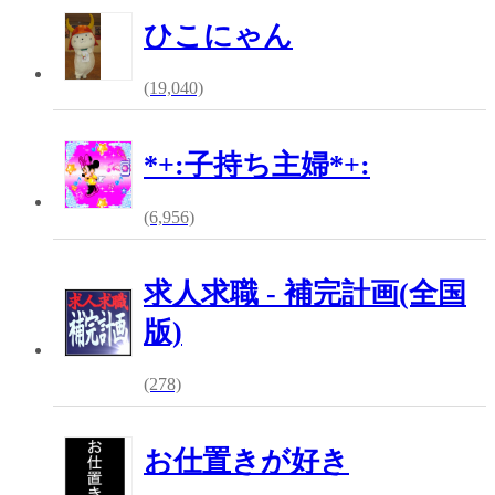
ひこにゃん
(19,040)
*+:子持ち主婦*+:
(6,956)
求人求職 - 補完計画(全国
版)
(278)
お仕置きが好き