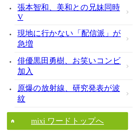
張本智和、美和との兄妹同時
V
現地に行かない「配信派」が
急増
俳優黒田勇樹、お笑いコンビ
加入
原爆の放射線、研究発表が波
紋
mixi ワードトップへ