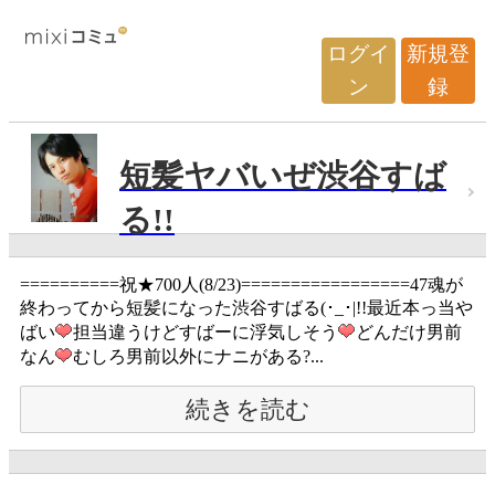
ログイ
新規登
ン
録
短髪ヤバいぜ渋谷すば
る!!
==========祝★700人(8/23)=================47魂が
終わってから短髪になった渋谷すばる(･_･|!!最近本っ当や
ばい
担当違うけどすばーに浮気しそう
どんだけ男前
なん
むしろ男前以外にナニがある?...
続きを読む