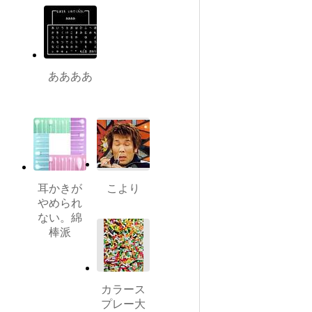
ああああ
耳かきが
こより
やめられ
ない。綿
棒派
カラース
プレー大