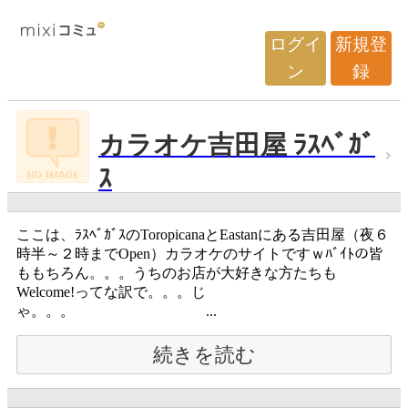
ログイ
新規登
ン
録
カラオケ吉田屋 ﾗｽﾍﾞｶﾞ
ｽ
ここは、ﾗｽﾍﾞｶﾞｽのToropicanaとEastanにある吉田屋（夜６
時半～２時までOpen）カラオケのサイトですｗﾊﾞｲﾄの皆
ももちろん。。。うちのお店が大好きな方たちも
Welcome!ってな訳で。。。じ
ゃ。。。 ...
続きを読む