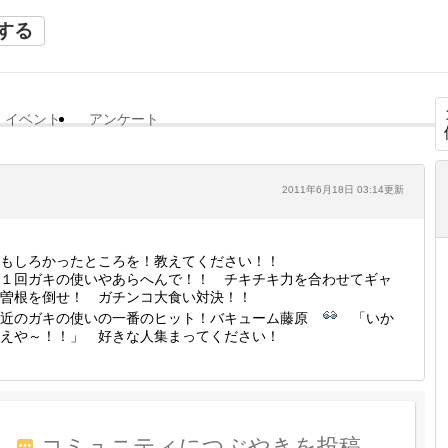
する
イベント
アンケート
2011年6月18日 03:14更新
もしろかったところを！教えてください！！
１回ガキの使いやあらへんで！！ チキチキ力を合わせてギャ
曽根を倒せ！ ガチンコ大食い対決！！
最近のガキの使いの一番のヒット！バキューム藤原
「いか
えや～！！」 好きな人集まってください！
コミュニティにつぶやきを投稿