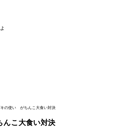
るよ
ガキの使い がちんこ大食い対決
ちんこ大食い対決