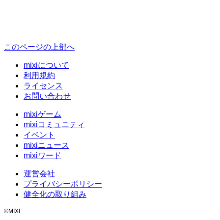
このページの上部へ
mixiについて
利用規約
ライセンス
お問い合わせ
mixiゲーム
mixiコミュニティ
イベント
mixiニュース
mixiワード
運営会社
プライバシーポリシー
健全化の取り組み
©MIXI