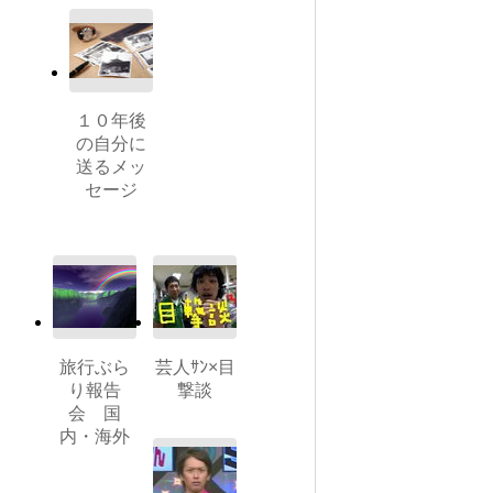
１０年後
の自分に
送るメッ
セージ
旅行ぶら
芸人ｻﾝ×目
り報告
撃談
会 国
内・海外