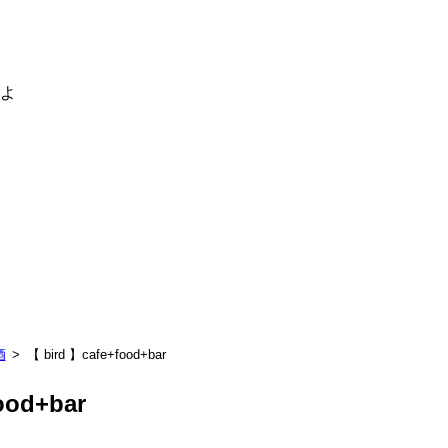
るよ
酒
【 bird 】cafe+food+bar
ood+bar