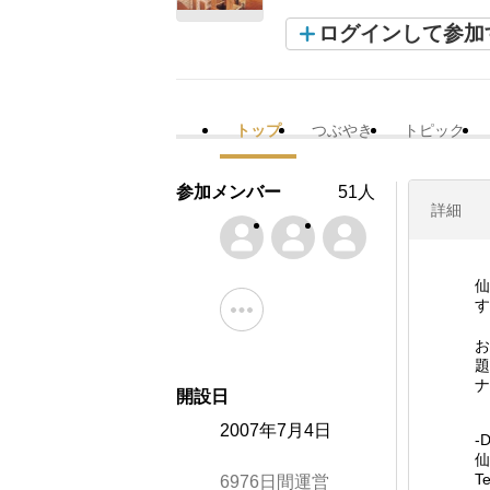
ログインして参加
トップ
つぶやき
トピック
参加メンバー
51人
詳細
仙
す
お
題
ナ
開設日
2007年7月4日
-D
仙
Te
6976日間運営