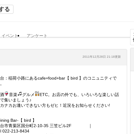
する
イベント
アンケート
2011年12月28日 21:18更新
台：稲荷小路にあるcafe+food+bar【 bird 】のコニュニティで
。
酒
音楽
グルメ
ETC。お店の外でも、いろいろな楽しい話
で集いましょう♪
カナカお逢いできない方もゼヒ！近況をお知らせください!
ining Bar-【 bird 】
台市青葉区国分町2-10-35 三笠ビル2F ｜
l 022-213-8434