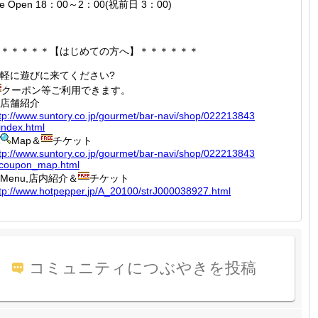
e Open 18：00～2：00(祝前日 3：00)
＊＊＊＊＊【はじめての方へ】＊＊＊＊＊＊
軽に遊びに来てください?
クーポン等ご利用できます。
店舗紹介
tp://
www.sun
tory.co
.jp/gou
rmet/ba
r-navi/
shop/02
2213843
index
.html
Map＆
チケット
tp://
www.sun
tory.co
.jp/gou
rmet/ba
r-navi/
shop/02
2213843
/coupo
n_map.h
tml
Menu,店内紹介＆
チケット
tp://
www.hot
pepper.
jp/A_20
100/str
J000038
927.htm
l
コミュニティにつぶやきを投稿