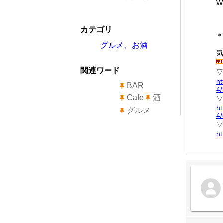
W
カテゴリ
＊
グルメ、お酒
気
関連ワード
▽
ht
BAR
4/
Cafe
酒
▽
ht
グルメ
4
▽
ht