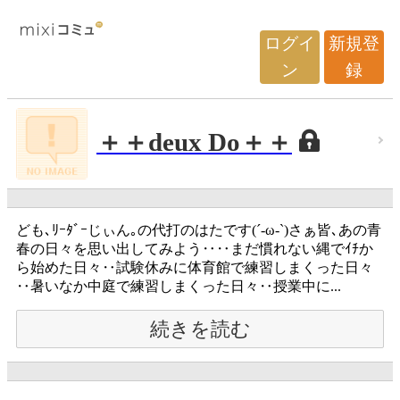
ログイ
新規登
ン
録
＋＋deux Do＋＋
ども､ﾘｰﾀﾞｰじぃん｡の代打のはたです(´-ω-`)さぁ皆､あの青
春の日々を思い出してみよう‥‥まだ慣れない縄でｲﾁか
ら始めた日々‥試験休みに体育館で練習しまくった日々
‥暑いなか中庭で練習しまくった日々‥授業中に...
続きを読む