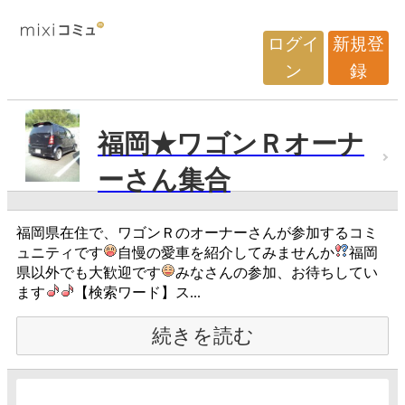
ログイ
新規登
ン
録
福岡★ワゴンＲオーナ
ーさん集合
福岡県在住で、ワゴンＲのオーナーさんが参加するコミ
ュニティです
自慢の愛車を紹介してみませんか
福岡
県以外でも大歓迎です
みなさんの参加、お待ちしてい
ます
【検索ワード】ス...
続きを読む