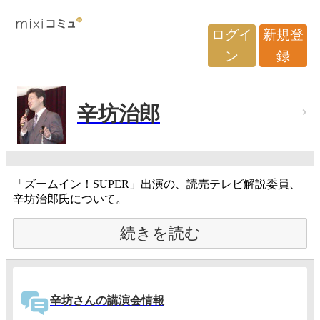
ログイ
新規登
ン
録
辛坊治郎
「ズームイン！SUPER」出演の、読売テレビ解説委員、
辛坊治郎氏について。
続きを読む
辛坊さんの講演会情報