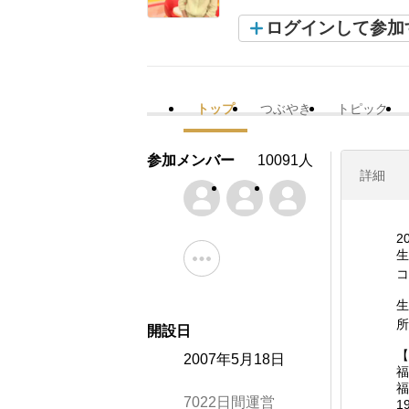
ログインして参加
トップ
つぶやき
トピック
参加メンバー
10091人
詳細
2
生
コ
生
所
開設日
【
2007年5月18日
福
福
7022日間運営
1