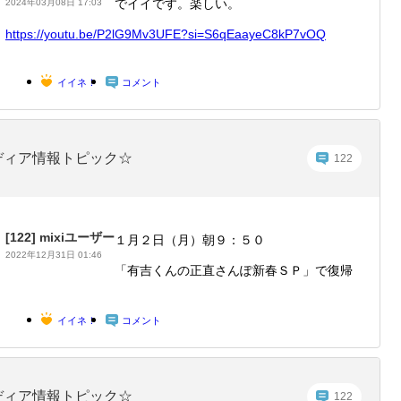
でイイです。楽しい。
2024年03月08日 17:03
https:/
/youtu.
be/P2lG
9Mv3UFE
?si=S6q
EaayeC8
kP7vOQ
イイネ！
コメント
ディア情報トピック☆
122
[122]
mixiユーザー
１月２日（月）朝９：５０
2022年12月31日 01:46
「有吉くんの正直さんぽ新春ＳＰ」で復帰
イイネ！
コメント
ディア情報トピック☆
122