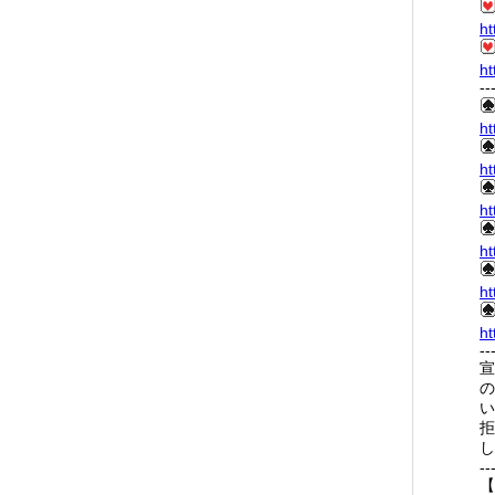
ht
ht
--
ht
ht
ht
ht
ht
ht
--
宣
の
い
拒
し
--
【