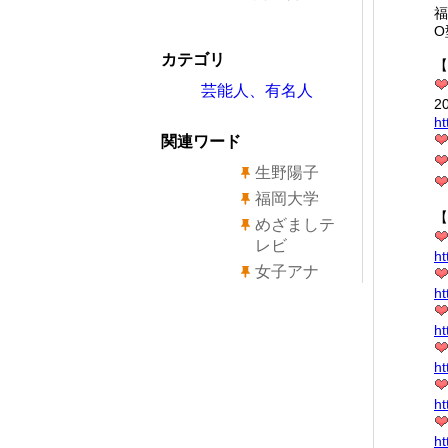
福
O
カテゴリ
【
芸能人、有名人
2
ht
関連ワード
生野陽子
福岡大学
【
めざましテ
レビ
ht
女子アナ
ht
ht
ht
ht
ht