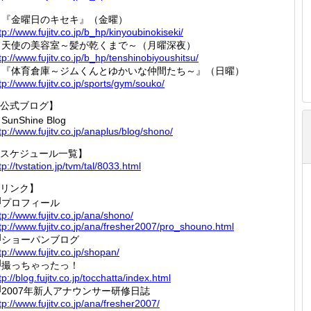
『金曜日のキセキ』（金曜）
tp://
www.fuj
itv.co.
jp/b_hp
/kinyou
binokis
eki/
天使の美容室～髪が乾くまで～（月曜深夜）
tp://
www.fuj
itv.co.
jp/b_hp
/tenshi
nobiyou
shitsu/
『体育倉庫～ジムくんとゆかいな仲間たち～』（日曜）
tp://
www.fuj
itv.co.
jp/spor
ts/gym/
souko/
公式ブログ】
SunShine Blog
tp://
www.fuj
itv.co.
jp/anap
lus/blo
g/shono
/
スケジュール一覧】
tp://
tvstati
on.jp/t
vm/tal/
8033.ht
ml
リンク】
プロフィール
tp://
www.fuj
itv.co.
jp/ana/
shono/
tp://
www.fuj
itv.co.
jp/ana/
fresher
2007/pr
o_shoun
o.html
ショーパンブログ
tp://
www.fuj
itv.co.
jp/shop
an/
撮っちゃったっ！
tp://
blog.fu
jitv.co
.jp/toc
chatta/
index.h
tml
2007年新人アナウンサー研修日誌
tp://
www.fuj
itv.co.
jp/ana/
fresher
2007/