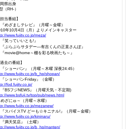
岡県出身
型（RH-）
担当番組】
『めざましテレビ』（月曜～金曜）
010年10月4日（月）よりメインキャスター
tp://
www.fuj
itv.co.
jp/meza
/
『笑っていいとも!』
『ぶらぶらサタデー―有吉くんの正直さんぽ』
『movie@home～棚を彩る映画たち～』
過去の番組】
『ショーパン』（月曜～木曜 深夜24:45）
tp://
www.fuj
itv.co.
jp/b_hp
/shopan
/
『ショーパンFriday』（金曜）
tp://
fod.fuj
itv.co.
jp/
『BSフジNEWS』（月曜天気・不定期)
tp://
www.bsf
uji.tv/
top/pub
/news.h
tml
めざにゅ～（月曜～水曜）
tp://
www.fuj
itv.co.
jp/meza
new/
『スパイスTV どーも☆キニナル!』（月曜～金曜）
tp://
www.fuj
itv.co.
jp/kini
naru/
『満天笑店』（土曜）
tp://
www.fuj
itv.co.
jp/b_hp
/manten
/