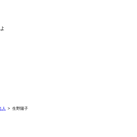
るよ
名人
生野陽子