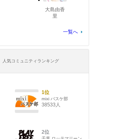
大島由香
里
一覧へ
人気コミュニティランキング
1位
mixi バスケ部
38533人
2位
千葉 ロッテマリーン