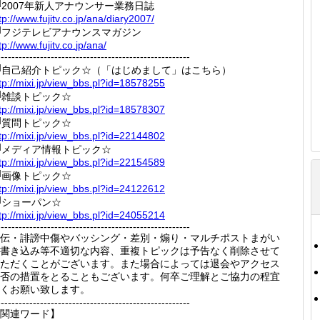
2007年新人アナウンサー業務日誌
tp://
www.fuj
itv.co.
jp/ana/
diary20
07/
フジテレビアナウンスマガジン
tp://
www.fuj
itv.co.
jp/ana/
------------------------------------------------------
自己紹介トピック☆（「はじめまして」はこちら）
tp://
mixi.jp
/view_b
bs.pl?i
d=18578
255
雑談トピック☆
tp://
mixi.jp
/view_b
bs.pl?i
d=18578
307
質問トピック☆
tp://
mixi.jp
/view_b
bs.pl?i
d=22144
802
メディア情報トピック☆
tp://
mixi.jp
/view_b
bs.pl?i
d=22154
589
画像トピック☆
tp://
mixi.jp
/view_b
bs.pl?i
d=24122
612
ショーパン☆
tp://
mixi.jp
/view_b
bs.pl?i
d=24055
214
------------------------------------------------------
伝・誹謗中傷やバッシング・差別・煽り・マルチポストまがい
書き込み等不適切な内容、重複トピックは予告なく削除させて
ただくことがございます。また場合によっては退会やアクセス
否の措置をとることもございます。何卒ご理解とご協力の程宜
くお願い致します。
------------------------------------------------------
関連ワード】