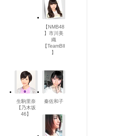
【NMB48
】市川美
織
【TeamBII
】
生駒里奈
秦佐和子
【乃木坂
46】