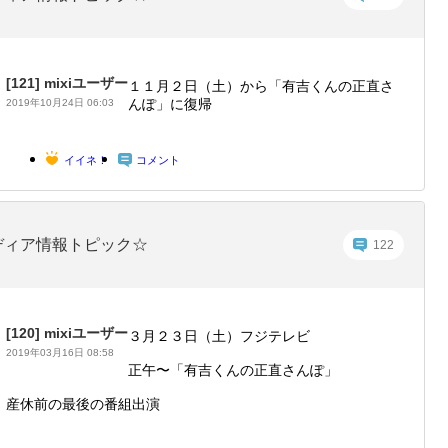
[121]
mixiユーザー
１１月２日（土）から「有吉くんの正直さ
んぽ」に復帰
2019年10月24日 06:03
イイネ！
コメント
ディア情報トピック☆
122
[120]
mixiユーザー
３月２３日（土）フジテレビ
2019年03月16日 08:58
正午〜「有吉くんの正直さんぽ」
産休前の最後の番組出演