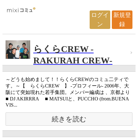
ログイ
新規登
ン
録
らくらCREW -
RAKURAH CREW-
～どうも始めまして！！らくらCREWのコミュ二ティで
す。～【 らくらCREW 】 -プロフィール- 2006年、大
阪にて突如現れた若手集団。メンバー編成は 、京都より
■ DJ AKIRRRA ■ MATSUIと、PUCCHO (from.BUENA
VIS...
続きを読む