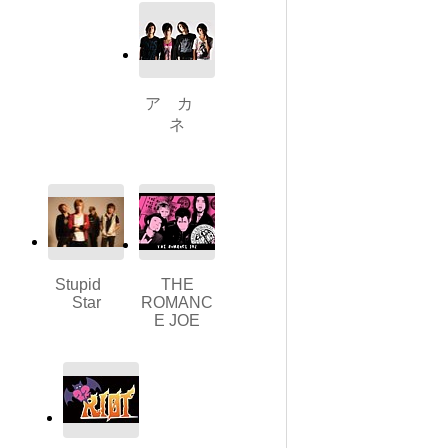
ア カ
ネ
Stupid
THE
Star
ROMANC
E JOE