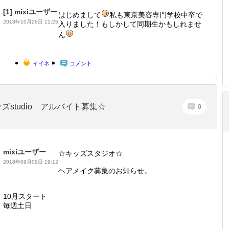
[1]
mixiユーザー
はじめまして
私も東京美容専門学校中卒で
2018年10月26日 11:25
入りました！もしかして同期生かもしれませ
ん
イイネ！
コメント
ズstudio アルバイト募集☆
0
mixiユーザー
☆キッズスタジオ☆
2018年09月09日 19:12
ヘアメイク募集のお知らせ。
10月スタート
毎週土日