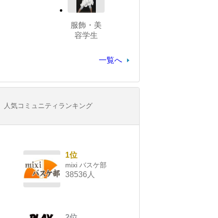
服飾・美
容学生
一覧へ
人気コミュニティランキング
1位
mixi バスケ部
38536人
2位