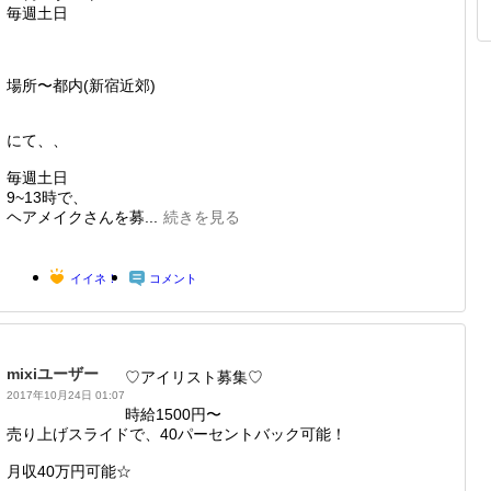
毎週土日
場所〜都内(新宿近郊)
にて、、
毎週土日
9~13時で、
ヘアメイクさんを募...
続きを見る
イイネ！
コメント
mixiユーザー
♡アイリスト募集♡
2017年10月24日 01:07
時給1500円〜
売り上げスライドで、40パーセントバック可能！
月収40万円可能☆