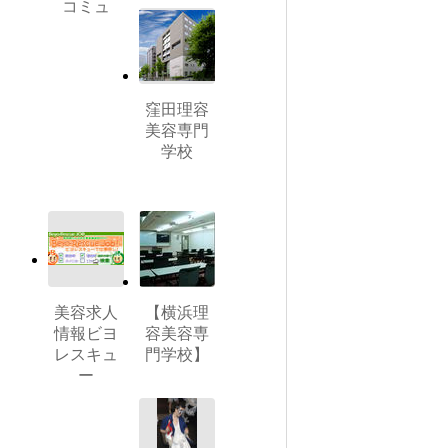
コミュ
窪田理容
美容専門
学校
美容求人
【横浜理
情報ビヨ
容美容専
レスキュ
門学校】
ー