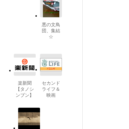
悪の文鳥
団、集結
☆
楽新聞
セカンド
【タノシ
ライフ＆
ンブン】
映画