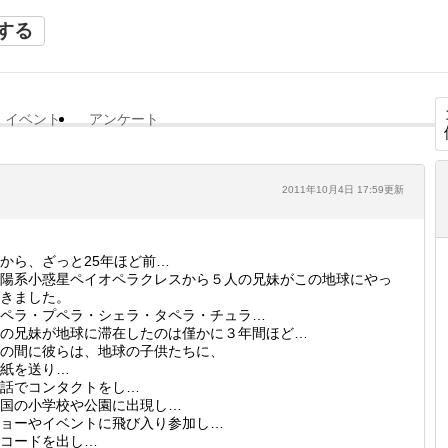
する
イベント
アンケート
2011年10月4日 17:59更新
から、ざっと25年ほど前…
陽系小惑星ペイオペラクレスから５人の兄妹がこの地球にやっ
きました。
ペラ・プペラ・シェラ・タペラ・チュラ…
の兄妹が地球に滞在したのは僅かに３年間ほど…
の間に彼らは、地球の子供たちに、
紙を送り…
話でコンタクトをし…
国の小学校や公園に出現し…
ョーやイベントに飛び入り参加し…
コードを出し…