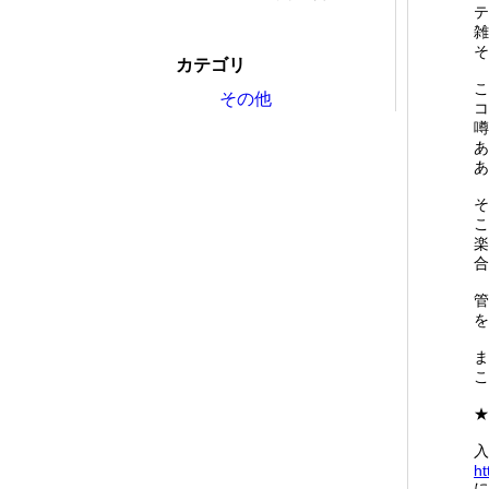
テ
雑
そ
カテゴリ
こ
その他
コ
噂
あ
あ
そ
こ
楽
合
管
を
ま
こ
★
入
ht
に