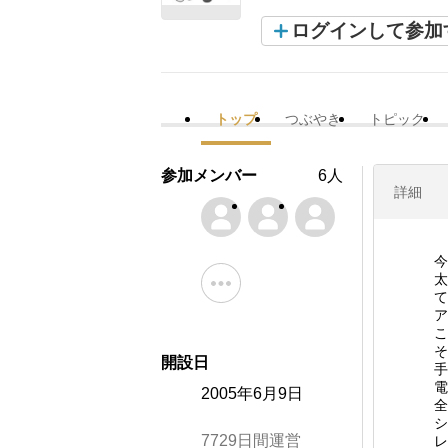
ログインして参加
トップ
つぶやき
トピック
参加メンバー
6人
詳細
今
太
て
ア
こ
そ
開設日
手
電
2005年6月9日
全
シ
7729日間運営
レ