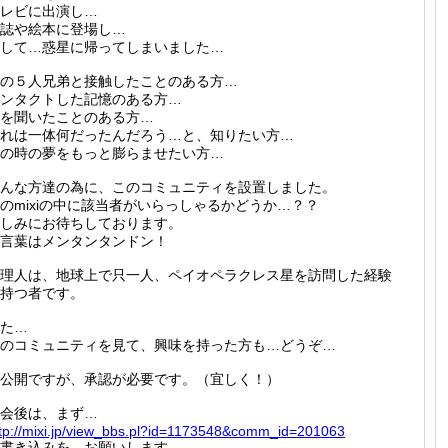
レビに出演し…
誌や絵本に登場し…
して…惑星に帰ってしまいました…
の５人兄弟と接触したことのある方…
ンタクトした記憶のある方…
を聞いたことのある方…
れは一体何だったんだろう…と、知りたい方…
の時の夢をもっと膨らませたい方…
んな方達の為に、このコミュニティを設置しました。
のmixiの中に該当者がいらっしゃるかどうか…？？
しみにお待ちしております。
言葉はメンタンタンドン！
理人は、地球上で只一人、ペイオペラクレス星を訪問した経験
持つ者です。
た…
のコミュニティを見て、興味を持った方も…どうぞ…
公開ですが、承認が必要です。（宜しく！）
会後は、まず…
tp://
mixi.jp
/view_b
bs.pl?i
d=11735
48&comm
_id=201
063
書き込みを…お願いします…