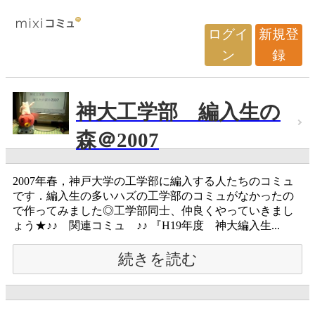
ログイ
新規登
ン
録
神大工学部 編入生の
森＠2007
2007年春，神戸大学の工学部に編入する人たちのコミュ
です．編入生の多いハズの工学部のコミュがなかったの
で作ってみました◎工学部同士、仲良くやっていきまし
ょう★♪♪ 関連コミュ ♪♪ 『H19年度 神大編入生...
続きを読む