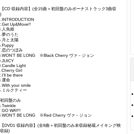
【CD 収録内容】(全15曲＋初回盤のみボーナストラック3曲収
)
1.INTRODUCTION
2.Get Up&Move!!
3.人魚姫
4.夢のうた
5.月と太陽
6.Puppy
7.恋のつぼみ
8.WON’T BE LONG ※Black Cherry ヴァ－ジョン
9.JUICY
.Candle Light
.Cherry Girl
.I’ll be there
3.運命
.With your smile
5.ミルクティー
初回盤のみ
.Twinkle
7.GO WAY!!
8.WON’T BE LONG ※Red Cherry ヴァ－ジョン
【DVD1 収録内容】(全8曲＋初回盤のみ未収録秘蔵メイキング映
収録)