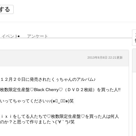
する
イベント
アンケート
2013年8月8日 22:21更新
１２月２０日に発売されたくぅちゃんのアルバム♪
数限定生産盤♡Black Cherry♡（ＤＶＤ２枚組）を買った人!!
いってちゃってください♪♪(๑￫‿ฺ￩๑)笑
ｉｘｉをしてる人たちで♡枚数限定生産盤♡を買った人は何人
のか？と思って作りましたヽ(´∀｀*)ﾉ笑