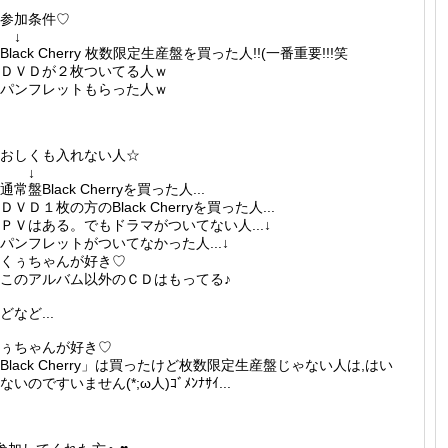
参加条件♡
↓
Black Cherry 枚数限定生産盤を買った人!!(一番重要!!!笑
ＤＶＤが２枚ついてる人ｗ
パンフレットもらった人ｗ
おしくも入れない人☆
↓
通常盤Black Cherryを買った人...
ＤＶＤ１枚の方のBlack Cherryを買った人...
ＰＶはある。でもドラマがついてない人...↓
パンフレットがついてなかった人...↓
くぅちゃんが好き♡
このアルバム以外のＣＤはもってる♪
どなど...
ぅちゃんが好き♡
Black Cherry」は買ったけど枚数限定生産盤じゃない人は,はい
ないのですいません(*;ω人)ｺﾞﾒﾝﾅｻｲ...