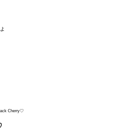
るよ
ack Cherry♡
♡