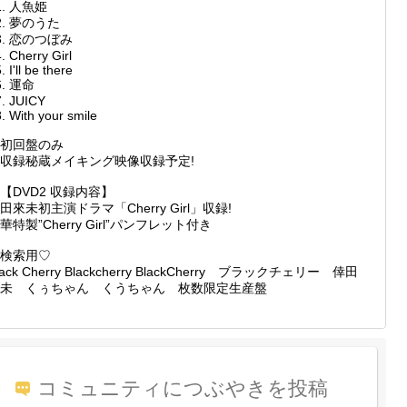
1. 人魚姫
2. 夢のうた
3. 恋のつぼみ
. Cherry Girl
. I'll be there
6. 運命
7. JUICY
. With your smile
初回盤のみ
収録秘蔵メイキング映像収録予定!
【DVD2 収録内容】
田來未初主演ドラマ「Cherry Girl」収録!
華特製”Cherry Girl”パンフレット付き
検索用♡
lack Cherry Blackcherry BlackCherry ブラックチェリー 倖田
未 くぅちゃん くうちゃん 枚数限定生産盤
コミュニティにつぶやきを投稿