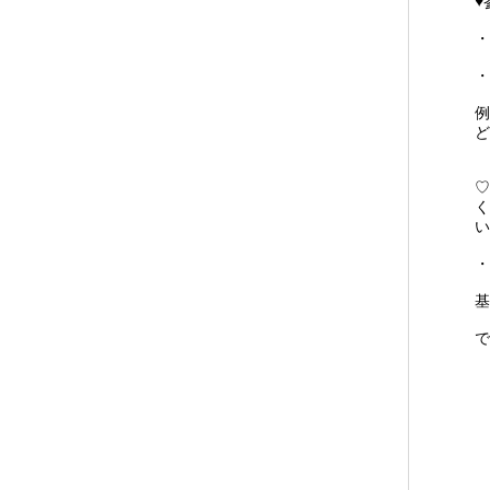
♥
・
・
例
ど
♡
く
い
・
基
で
ヽ
ゎ