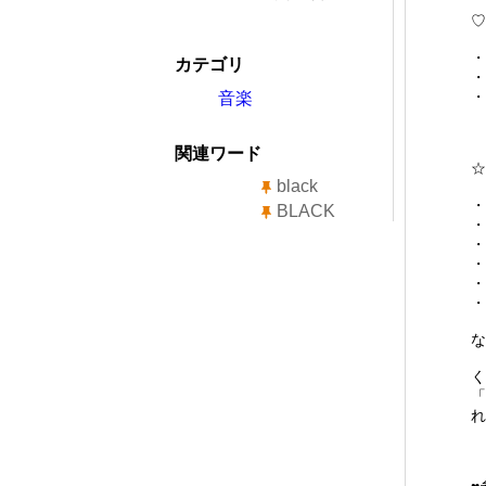
♡
・
カテゴリ
・
・
音楽
関連ワード
☆
black
・
BLACK
・
・
・
・
・
な
く
「
れ