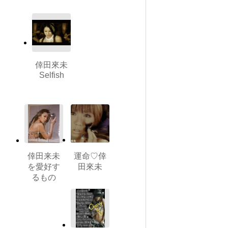
倖田來未
Selfish
倖田来未
運命♡倖
を愛好す
田來未
るもの