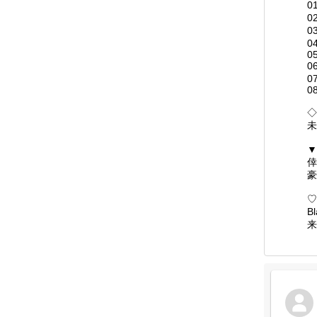
0
0
0
04
05
0
0
08
◇
未
▼
倖
豪
♡
B
来