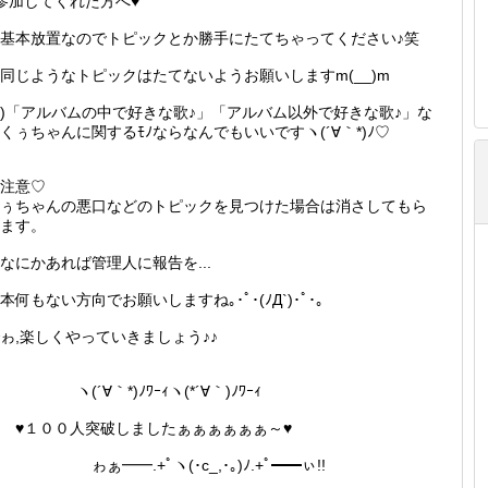
参加してくれた方へ♥
基本放置なのでトピックとか勝手にたてちゃってください♪笑
同じようなトピックはたてないようお願いしますm(__)m
)「アルバムの中で好きな歌♪」「アルバム以外で好きな歌♪」な
くぅちゃんに関するﾓﾉならなんでもいいですヽ(´∀｀*)ﾉ♡
注意♡
ぅちゃんの悪口などのトピックを見つけた場合は消さしてもら
ます。
なにかあれば管理人に報告を...
本何もない方向でお願いしますね｡･ﾟ･(ﾉД`)･ﾟ･｡
ゎ,楽しくやっていきましょう♪♪
(´∀｀*)ﾉﾜｰｨヽ(*´∀｀)ﾉﾜｰｨ
♥１００人突破しましたぁぁぁぁぁぁ～♥
ぁ━━.+ﾟヽ(･c_,･｡)ﾉ.+ﾟ━━ぃ!!