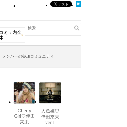
コミュ内全
体
メンバーの参加コミュニティ
Cherry
人魚姫♡
Girl♡倖田
倖田來未
來未
ver.1