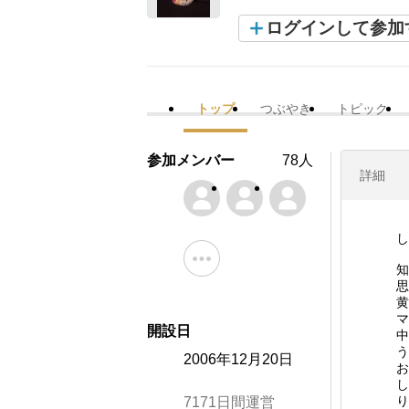
ログインして参加
トップ
つぶやき
トピック
参加メンバー
78人
詳細
し
知
思
黄
マ
開設日
中
う
2006年12月20日
お
し
り
7171日間運営