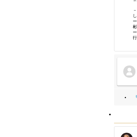
－
し
ー
彬
ー
行