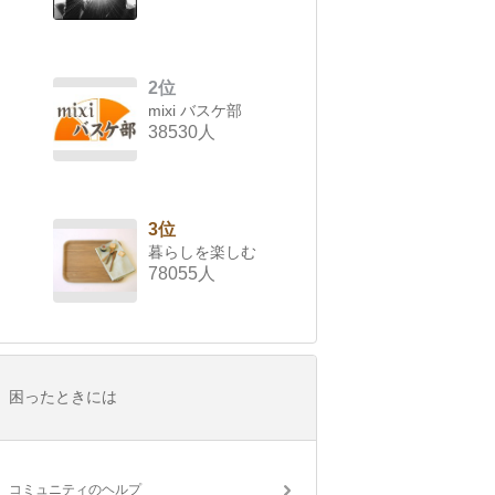
2位
mixi バスケ部
38530人
3位
暮らしを楽しむ
78055人
困ったときには
コミュニティのヘルプ