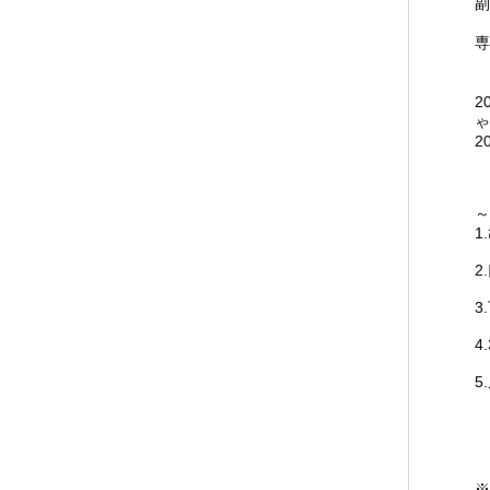
副
専
2
ゃ
2
～
1
2
3
4
5
※