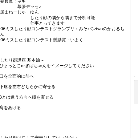
委員長：ネギ
幕張デッセ♪
属まねーじゃ：ゆん
したり顔の隅から隅まで分析可能
仕事とってきます
006ミスしたり顔コンテストグランプリ：みそパンtwoのかおるち
ん
006ミスしたり顔コンテスト奨励賞：いよく
したり顔講座 基本編～
.ひょっとこorぎばちゃんをイメージしてください
.口を全面的に前へ
.下唇を左右どちらかに寄せる
.3とは違う方向へ瞳を寄せる
.肩をあげる
したり顔は決して安売りしてはいけない