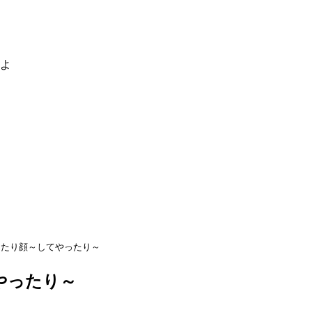
るよ
したり顔～してやったり～
やったり～