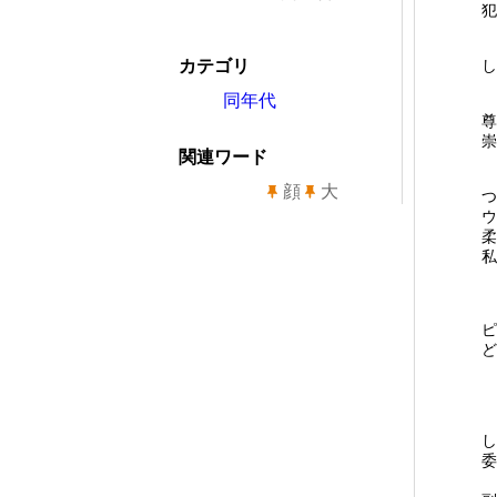
犯
カテゴリ
し
同年代
尊
崇
関連ワード
顔
大
つ
ウ
柔
私
ピ
ど
し
委