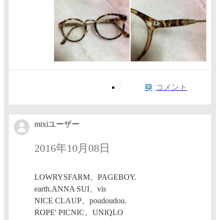
コメント
mixiユーザー
2016年10月08日
LOWRYSFARM、PAGEBOY.
earth.ANNA SUI、vis
NICE CLAUP、poudoudou.
ROPE' PICNIC、UNIQLO