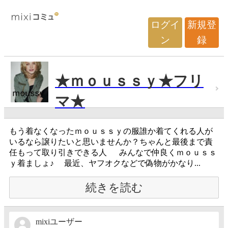
ログイ
新規登
ン
録
★ｍｏｕｓｓｙ★フリ
マ★
もう着なくなったｍｏｕｓｓｙの服誰か着てくれる人が
いるなら譲りたいと思いませんか？ちゃんと最後まで責
任もって取り引きできる人 みんなで仲良くｍｏｕｓｓ
ｙ着ましょ♪ 最近、ヤフオクなどで偽物がかなり...
続きを読む
mixiユーザー