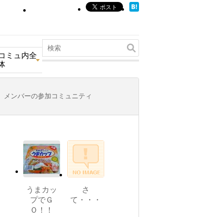
コミュ内全
体
メンバーの参加コミュニティ
うまカッ
さ
プでＧ
て・・・
Ｏ！！