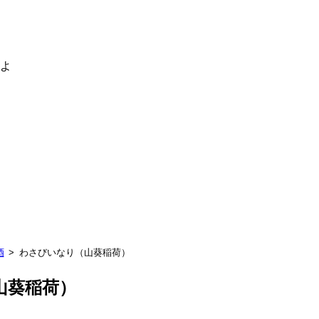
るよ
酒
わさびいなり（山葵稲荷）
山葵稲荷）