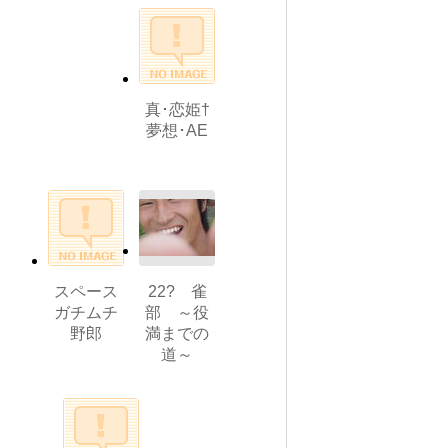
真･恋姫†
夢想･AE
スペース
22? 雀
ガチムチ
部 ～役
野郎
満までの
道～