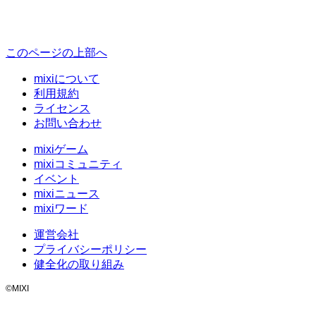
このページの上部へ
mixiについて
利用規約
ライセンス
お問い合わせ
mixiゲーム
mixiコミュニティ
イベント
mixiニュース
mixiワード
運営会社
プライバシーポリシー
健全化の取り組み
©MIXI