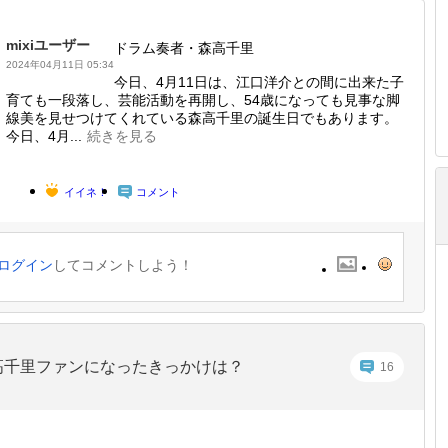
mixiユーザー
ドラム奏者・森高千里
2024年04月11日 05:34
今日、4月11日は、江口洋介との間に出来た子
育ても一段落し、芸能活動を再開し、54歳になっても見事な脚
線美を見せつけてくれている森高千里の誕生日でもあります。
今日、4月...
続きを見る
イイネ！
コメント
ログイン
してコメントしよう！
高千里ファンになったきっかけは？
16