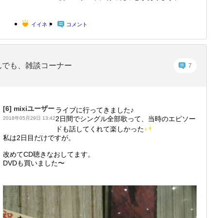
イイネ！
コメント
んでも、雑談コーナー
7
[6]
mixiユーザー
ライブに行ってきました♪
2日間でシングル全部歌って、当時のエピソー
2018年05月29日 13:42
ドも話してくれて楽しかった
私は2日目だけですが。
改めてCD聴きなおしてます。
DVDも買いました〜