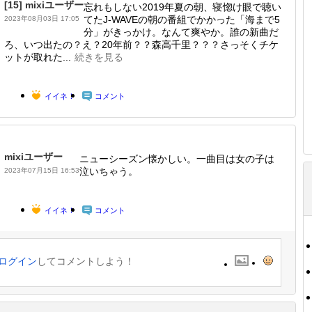
[15]
mixiユーザー
忘れもしない2019年夏の朝、寝惚け眼で聴い
てたJ-WAVEの朝の番組でかかった「海まで5
2023年08月03日 17:05
分」がきっかけ。なんて爽やか。誰の新曲だ
ろ、いつ出たの？え？20年前？？森高千里？？？さっそくチケ
ットが取れた...
続きを見る
イイネ！
コメント
mixiユーザー
ニューシーズン懐かしい。一曲目は女の子は
泣いちゃう。
2023年07月15日 16:53
イイネ！
コメント
ログイン
してコメントしよう！