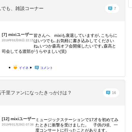
んでも、雑談コーナー
7
[7]
mixiユーザー
皆さんへ mixiも衰退していますが､こちらに
はいつでも､お気軽に書き込みしてください
2019年03月06日 22:15
ね｡いつか森高オフ会開催したいです｡森高と
司会してる渡部がうらやましい(笑)
イイネ！
コメント
高千里ファンになったきっかけは？
16
[12]
mixiユーザー
ミュージックステーションで17才を初めてみ
たときに衝撃を受けました。 子供の頃、一
2019年01月29日 07:38
度コンサートに行ったことがあります。