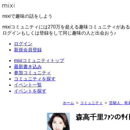
mixiで趣味の話をしよう
mixiコミュニティには270万を超える趣味コミュニティがあ
ログインもしくは登録をして同じ趣味の人と出会おう♪
ログイン
新規会員登録
mixiコミュニティトップ
最新書き込み
参加コミュニティ
コミュニティを探す
イベント一覧
イベントを探す
ホーム
コミュニティ
芸能人、有
森高千里ﾌｧﾝのｻｲ