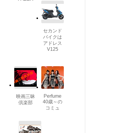
セカンド
バイクは
アドレス
V125
Perfume
映画三昧
40歳～の
倶楽部
コミュ