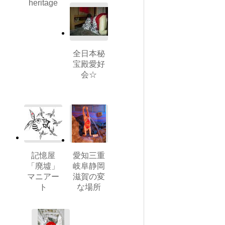
heritage
全日本秘
宝殿愛好
会☆
記憶屋
愛知三重
「廃墟」
岐阜静岡
マニアー
滋賀の変
ト
な場所