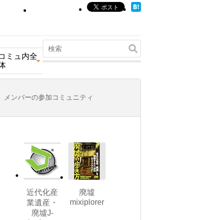
コミュ内全
体
メンバーの参加コミュニティ
近代化産
廃墟
mixiplorer
業遺産・
廃墟J-