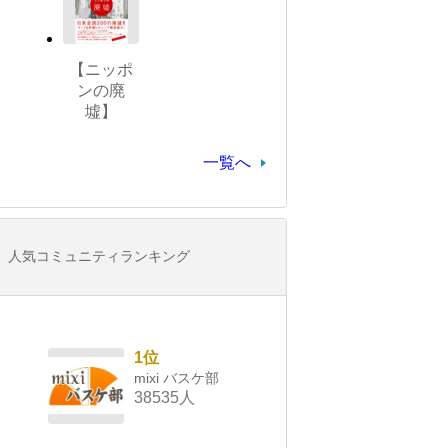
【ニッポ
ンの廃
墟】
一覧へ
人気コミュニティランキング
1位
mixi バスケ部
38535人