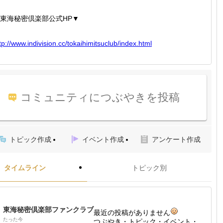
東海秘密倶楽部公式HP▼
tp://
www.ind
ivision
.cc/tok
aihimit
suclub/
index.h
tml
コミュニティにつぶやきを投稿
トピック作成
イベント作成
アンケート作成
タイムライン
トピック別
東海秘密倶楽部ファンクラブ
最近の投稿がありません
たった今
つぶやき・トピック・イベント・