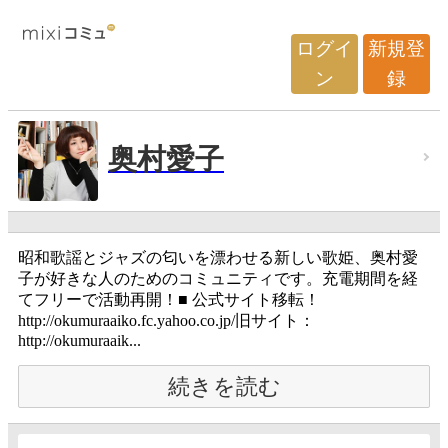
ログイ
新規登
ン
録
奥村愛子
昭和歌謡とジャズの匂いを漂わせる新しい歌姫、奥村愛
子が好きな人のためのコミュニティです。充電期間を経
てフリーで活動再開！■ 公式サイト移転！
http://okumuraaiko.fc.yahoo.co.jp/旧サイト：
http://okumuraaik...
続きを読む