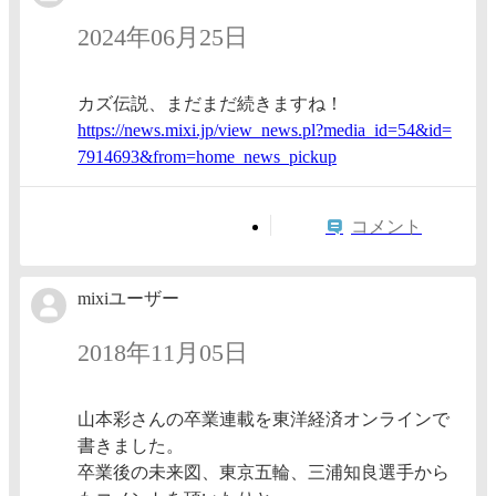
2024年06月25日
カズ伝説、まだまだ続きますね！
https:/
/news.m
ixi.jp/
view_ne
ws.pl?m
edia_id
=54&id=
7914693
&from=h
ome_new
s_picku
p
コメント
mixiユーザー
2018年11月05日
山本彩さんの卒業連載を東洋経済オンラインで
書きました。
卒業後の未来図、東京五輪、三浦知良選手から