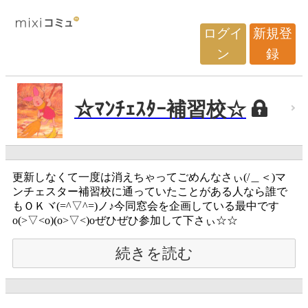
ログイ
新規登
ン
録
☆ﾏﾝﾁｪｽﾀｰ補習校☆
更新しなくて一度は消えちゃってごめんなさぃ(/＿＜)マ
ンチェスター補習校に通っていたことがある人なら誰で
もＯＫヾ(=^▽^=)ノ♪今同窓会を企画している最中です
o(>▽<o)(o>▽<)oぜひぜひ参加して下さぃ☆☆
続きを読む