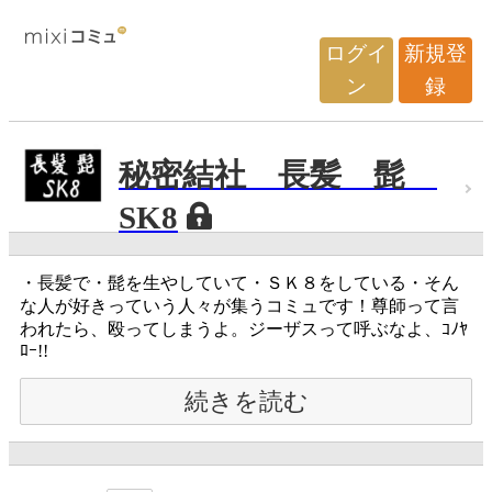
ログイ
新規登
ン
録
秘密結社 長髪 髭
SK8
・長髪で・髭を生やしていて・ＳＫ８をしている・そん
な人が好きっていう人々が集うコミュです！尊師って言
われたら、殴ってしまうよ。ジーザスって呼ぶなよ、ｺﾉﾔ
ﾛｰ!!
続きを読む